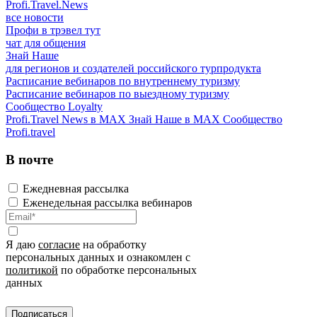
Profi.Travel.News
все новости
Профи в трэвел тут
чат для общения
Знай Наше
для регионов и создателей российского турпродукта
Расписание вебинаров по внутреннему туризму
Расписание вебинаров по выездному туризму
Сообщество Loyalty
Profi.Travel News в MAX
Знай Наше в MAX
Сообщество
Profi.travel
В почте
Ежедневная рассылка
Еженедельная рассылка вебинаров
Я даю
согласие
на обработку
персональных данных и ознакомлен с
политикой
по обработке персональных
данных
Подписаться