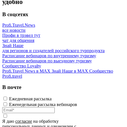
удобно
В соцсетях
Profi.Travel.News
все новости
Профи в трэвел тут
чат для общения
Знай Наше
для регионов и создателей российского турпродукта
Расписание вебинаров по внутреннему туризму
Расписание вебинаров по выездному туризму
Сообщество Loyalty
Profi.Travel News в MAX
Знай Наше в MAX
Сообщество
Profi.travel
В почте
Ежедневная рассылка
Еженедельная рассылка вебинаров
Я даю
согласие
на обработку
персональных данных и ознакомлен с