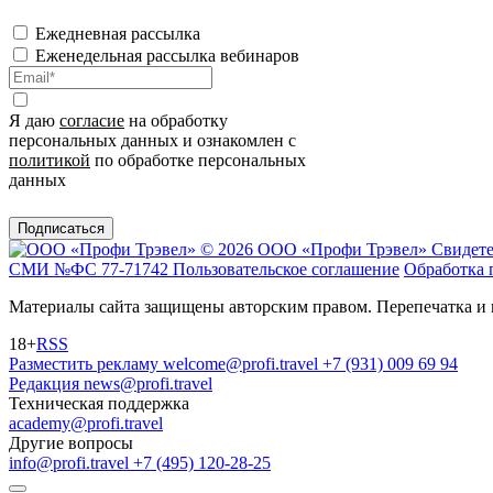
Ежедневная рассылка
Еженедельная рассылка вебинаров
Я даю
согласие
на обработку
персональных данных и ознакомлен с
политикой
по обработке персональных
данных
Подписаться
© 2026 ООО «Профи Трэвeл»
Свидете
СМИ №ФС 77-71742
Пользовательское соглашение
Обработка 
Материалы сайта защищены авторским правом. Перепечатка и 
18+
RSS
Разместить рекламу
welcome@profi.travel
+7 (931) 009 69 94
Редакция
news@profi.travel
Техническая поддержка
academy@profi.travel
Другие вопросы
info@profi.travel
+7 (495) 120-28-25