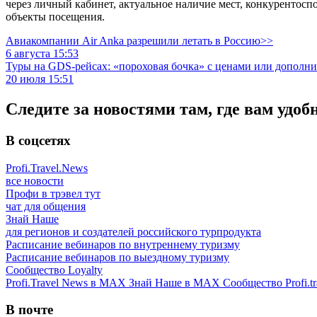
через личный кабинет, актуальное наличие мест, конкуренто
объекты посещения.
Авиакомпании Air Anka разрешили летать в Россию>>
6 августа 15:53
Туры на GDS-рейсах: «пороховая бочка» с ценами или дополн
20 июля 15:51
Следите за новостями там, где вам удоб
В соцсетях
Profi.Travel.News
все новости
Профи в трэвел тут
чат для общения
Знай Наше
для регионов и создателей российского турпродукта
Расписание вебинаров по внутреннему туризму
Расписание вебинаров по выездному туризму
Сообщество Loyalty
Profi.Travel News в MAX
Знай Наше в MAX
Сообщество Profi.tr
В почте