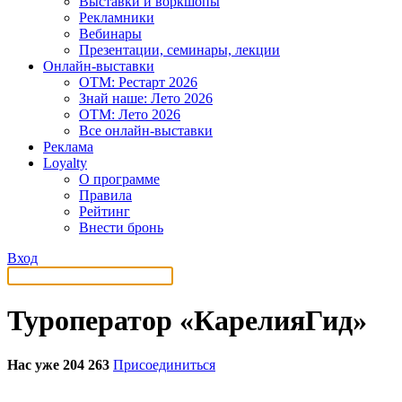
Выставки и воркшопы
Рекламники
Вебинары
Презентации, семинары, лекции
Онлайн-выставки
OTM: Рестарт 2026
Знай наше: Лето 2026
OTM: Лето 2026
Все онлайн-выставки
Реклама
Loyalty
О программе
Правила
Рейтинг
Внести бронь
Вход
Туроператор «КарелияГид»
Нас уже 204 263
Присоединиться