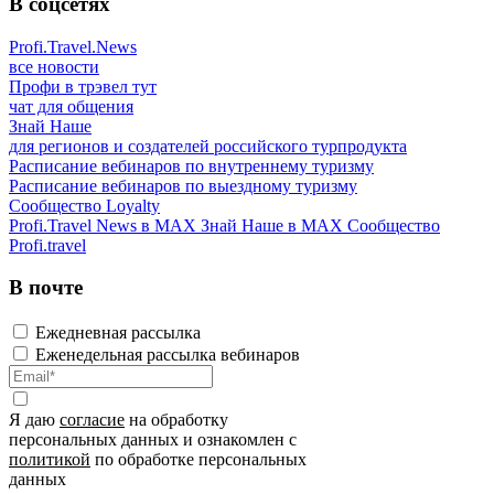
В соцсетях
Profi.Travel.News
все новости
Профи в трэвел тут
чат для общения
Знай Наше
для регионов и создателей российского турпродукта
Расписание вебинаров по внутреннему туризму
Расписание вебинаров по выездному туризму
Сообщество Loyalty
Profi.Travel News в MAX
Знай Наше в MAX
Сообщество
Profi.travel
В почте
Ежедневная рассылка
Еженедельная рассылка вебинаров
Я даю
согласие
на обработку
персональных данных и ознакомлен с
политикой
по обработке персональных
данных