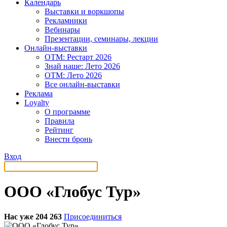
Календарь
Выставки и воркшопы
Рекламники
Вебинары
Презентации, семинары, лекции
Онлайн-выставки
OTM: Рестарт 2026
Знай наше: Лето 2026
OTM: Лето 2026
Все онлайн-выставки
Реклама
Loyalty
О программе
Правила
Рейтинг
Внести бронь
Вход
ООО «Глобус Тур»
Нас уже 204 263
Присоединиться