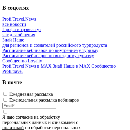
В соцсетях
Profi.Travel.News
все новости
Профи в трэвел тут
чат для общения
Знай Наше
для регионов и создателей российского турпродукта
Расписание вебинаров по внутреннему туризму
Расписание вебинаров по выездному туризму
Сообщество Loyalty
Profi.Travel News в MAX
Знай Наше в MAX
Сообщество
Profi.travel
В почте
Ежедневная рассылка
Еженедельная рассылка вебинаров
Я даю
согласие
на обработку
персональных данных и ознакомлен с
политикой
по обработке персональных