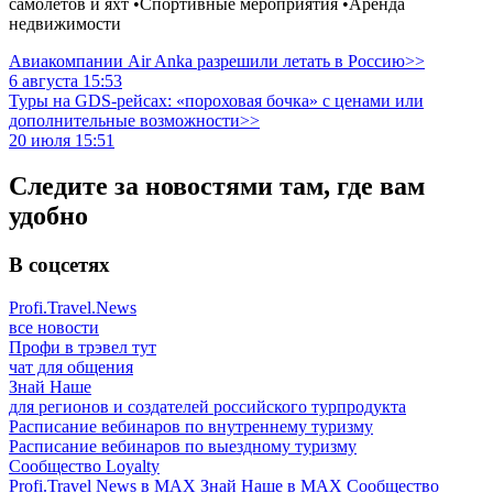
самолетов и яхт •Спортивные мероприятия •Аренда
недвижимости
Авиакомпании Air Anka разрешили летать в Россию>>
6 августа 15:53
Туры на GDS-рейсах: «пороховая бочка» с ценами или
дополнительные возможности>>
20 июля 15:51
Следите за новостями там, где вам
удобно
В соцсетях
Profi.Travel.News
все новости
Профи в трэвел тут
чат для общения
Знай Наше
для регионов и создателей российского турпродукта
Расписание вебинаров по внутреннему туризму
Расписание вебинаров по выездному туризму
Сообщество Loyalty
Profi.Travel News в MAX
Знай Наше в MAX
Сообщество