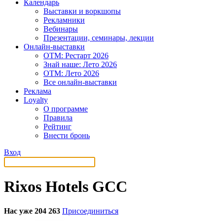
Календарь
Выставки и воркшопы
Рекламники
Вебинары
Презентации, семинары, лекции
Онлайн-выставки
OTM: Рестарт 2026
Знай наше: Лето 2026
OTM: Лето 2026
Все онлайн-выставки
Реклама
Loyalty
О программе
Правила
Рейтинг
Внести бронь
Вход
Rixos Hotels GCC
Нас уже 204 263
Присоединиться