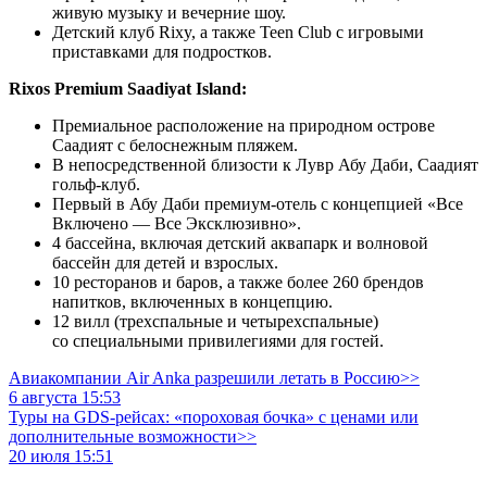
живую музыку и вечерние шоу.
Детский клуб Rixy, а также Teen Club с игровыми
приставками для подростков.
Rixos Premium Saadiyat Island:
Премиальное расположение на природном острове
Саадият с белоснежным пляжем.
В непосредственной близости к Лувр Абу Даби, Саадият
гольф-клуб.
Первый в Абу Даби премиум-отель с концепцией «Все
Включено — Все Эксклюзивно».
4 бассейна, включая детский аквапарк и волновой
бассейн для детей и взрослых.
10 ресторанов и баров, а также более 260 брендов
напитков, включенных в концепцию.
12 вилл (трехспальные и четырехспальные)
со специальными привилегиями для гостей.
Авиакомпании Air Anka разрешили летать в Россию>>
6 августа 15:53
Туры на GDS-рейсах: «пороховая бочка» с ценами или
дополнительные возможности>>
20 июля 15:51