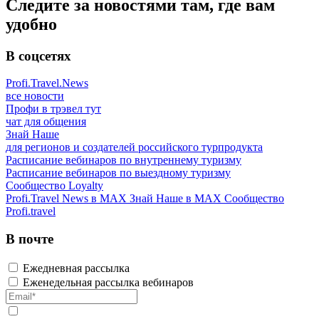
Следите за новостями там, где вам
удобно
В соцсетях
Profi.Travel.News
все новости
Профи в трэвел тут
чат для общения
Знай Наше
для регионов и создателей российского турпродукта
Расписание вебинаров по внутреннему туризму
Расписание вебинаров по выездному туризму
Сообщество Loyalty
Profi.Travel News в MAX
Знай Наше в MAX
Сообщество
Profi.travel
В почте
Ежедневная рассылка
Еженедельная рассылка вебинаров