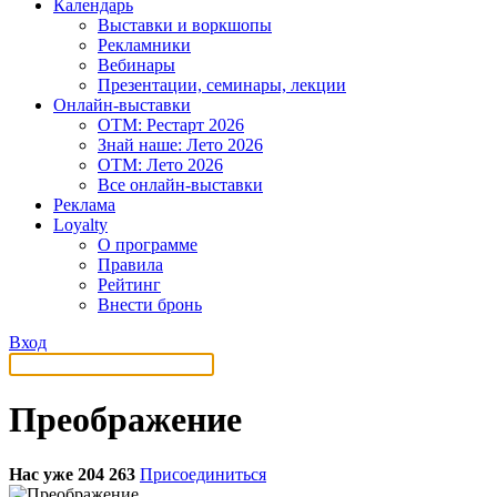
Календарь
Выставки и воркшопы
Рекламники
Вебинары
Презентации, семинары, лекции
Онлайн-выставки
OTM: Рестарт 2026
Знай наше: Лето 2026
OTM: Лето 2026
Все онлайн-выставки
Реклама
Loyalty
О программе
Правила
Рейтинг
Внести бронь
Вход
Преображение
Нас уже 204 263
Присоединиться