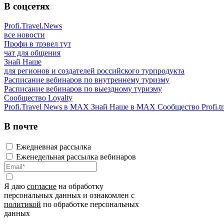
В соцсетях
Profi.Travel.News
все новости
Профи в трэвел тут
чат для общения
Знай Наше
для регионов и создателей российского турпродукта
Расписание вебинаров по внутреннему туризму
Расписание вебинаров по выездному туризму
Сообщество Loyalty
Profi.Travel News в MAX
Знай Наше в MAX
Сообщество Profi.tr
В почте
Ежедневная рассылка
Еженедельная рассылка вебинаров
Я даю
согласие
на обработку
персональных данных и ознакомлен с
политикой
по обработке персональных
данных