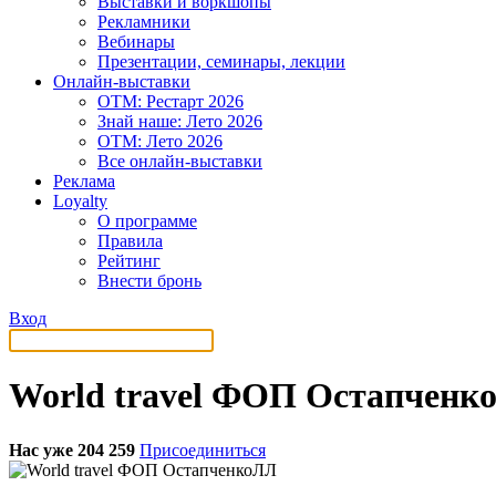
Выставки и воркшопы
Рекламники
Вебинары
Презентации, семинары, лекции
Онлайн-выставки
OTM: Рестарт 2026
Знай наше: Лето 2026
OTM: Лето 2026
Все онлайн-выставки
Реклама
Loyalty
О программе
Правила
Рейтинг
Внести бронь
Вход
World travel ФОП Остапченк
Нас уже 204 259
Присоединиться