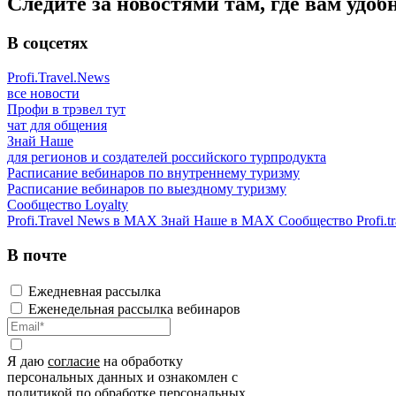
Следите за новостями там, где вам удоб
В соцсетях
Profi.Travel.News
все новости
Профи в трэвел тут
чат для общения
Знай Наше
для регионов и создателей российского турпродукта
Расписание вебинаров по внутреннему туризму
Расписание вебинаров по выездному туризму
Сообщество Loyalty
Profi.Travel News в MAX
Знай Наше в MAX
Сообщество Profi.tr
В почте
Ежедневная рассылка
Еженедельная рассылка вебинаров
Я даю
согласие
на обработку
персональных данных и ознакомлен с
политикой
по обработке персональных