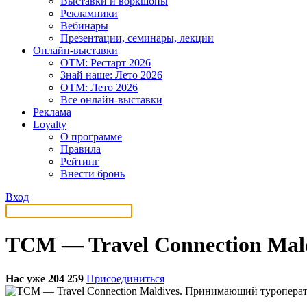
Выставки и воркшопы
Рекламники
Вебинары
Презентации, семинары, лекции
Онлайн-выставки
OTM: Рестарт 2026
Знай наше: Лето 2026
OTM: Лето 2026
Все онлайн-выставки
Реклама
Loyalty
О программе
Правила
Рейтинг
Внести бронь
Вход
TCM — Travel Connection Ma
Нас уже 204 259
Присоединиться