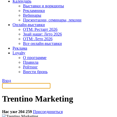
Календарь
Выставки и воркшопы
Рекламники
Вебинары
Презентации, семинары, лекции
Онлайн-выставки
OTM: Рестарт 2026
Знай наше: Лето 2026
OTM: Лето 2026
Все онлайн-выставки
Реклама
Loyalty
О программе
Правила
Рейтинг
Внести бронь
Вход
Trentino Marketing
Нас уже 204 259
Присоединиться