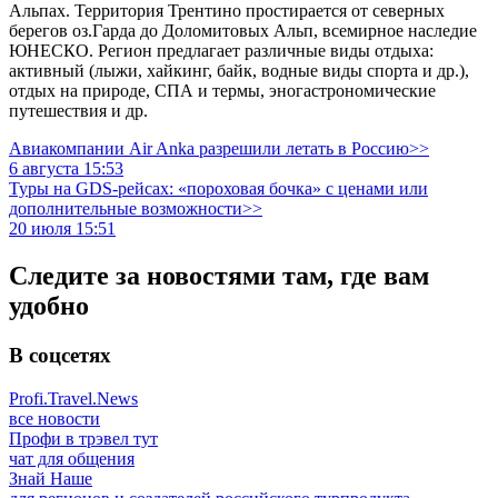
Альпах. Территория Трентино простирается от северных
берегов оз.Гарда до Доломитовых Альп, всемирное наследие
ЮНЕСКО. Регион предлагает различные виды отдыха:
активный (лыжи, хайкинг, байк, водные виды спорта и др.),
отдых на природе, СПА и термы, эногастрономические
путешествия и др.
Авиакомпании Air Anka разрешили летать в Россию>>
6 августа 15:53
Туры на GDS-рейсах: «пороховая бочка» с ценами или
дополнительные возможности>>
20 июля 15:51
Следите за новостями там, где вам
удобно
В соцсетях
Profi.Travel.News
все новости
Профи в трэвел тут
чат для общения
Знай Наше