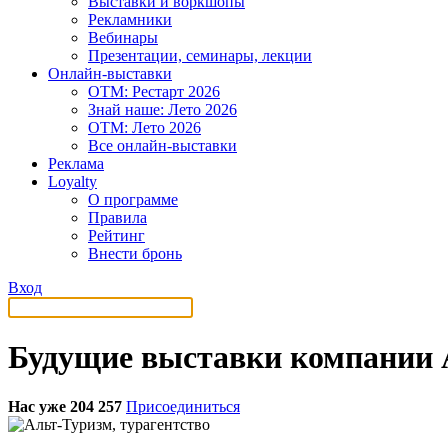
Выставки и воркшопы
Рекламники
Вебинары
Презентации, семинары, лекции
Онлайн-выставки
OTM: Рестарт 2026
Знай наше: Лето 2026
OTM: Лето 2026
Все онлайн-выставки
Реклама
Loyalty
О программе
Правила
Рейтинг
Внести бронь
Вход
Будущие выставки компании А
Нас уже 204 257
Присоединиться