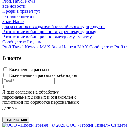
Profi.Travel.News
все новости
Профи в трэвел тут
чат для общения
Знай Наше
для регионов и создателей российского турпродукта
Расписание вебинаров по внутреннему туризму
Расписание вебинаров по выездному туризму
Сообщество Loyalty
Profi.Travel News в MAX
Знай Наше в MAX
Сообщество Profi.tr
В почте
Ежедневная рассылка
Еженедельная рассылка вебинаров
Я даю
согласие
на обработку
персональных данных и ознакомлен с
политикой
по обработке персональных
данных
Подписаться
© 2026 ООО «Профи Трэвeл»
Свидете