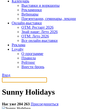
Календарь
Выставки и воркшопы
Рекламники
Вебинары
Презентации, семинары, лекции
Онлайн-выставки
OTM: Рестарт 2026
Знай наше: Лето 2026
OTM: Лето 2026
Все онлайн-выставки
Реклама
Loyalty
О программе
Правила
Рейтинг
Внести бронь
Вход
Sunny Holidays
Нас уже 204 263
Присоединиться