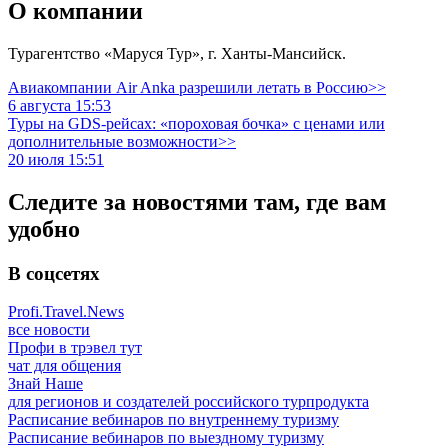
О компании
Турагентство «Маруся Тур», г. Ханты-Мансийск.
Авиакомпании Air Anka разрешили летать в Россию>>
6 августа 15:53
Туры на GDS-рейсах: «пороховая бочка» с ценами или
дополнительные возможности>>
20 июля 15:51
Следите за новостями там, где вам
удобно
В соцсетях
Profi.Travel.News
все новости
Профи в трэвел тут
чат для общения
Знай Наше
для регионов и создателей российского турпродукта
Расписание вебинаров по внутреннему туризму
Расписание вебинаров по выездному туризму