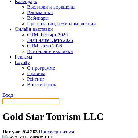
Календарь
Выставки и воркшопы
Рекламники
Вебинары
Презентации, семинары, лекции
Онлайн-выставки
OTM: Рестарт 2026
Знай наше: Лето 2026
OTM: Лето 2026
Все онлайн-выставки
Реклама
Loyalty
О программе
Правила
Рейтинг
Внести бронь
Вход
Gold Star Tourism LLC
Нас уже 204 263
Присоединиться