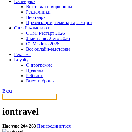
Календарь
Выставки и воркшопы
Рекламники
Вебинары
Презентации, семинары, лекции
Онлайн-выставки
OTM: Рестарт 2026
Знай наше: Лето 2026
OTM: Лето 2026
Все онлайн-выставки
Реклама
Loyalty
О программе
Правила
Рейтинг
Внести бронь
Вход
iontravel
Нас уже 204 263
Присоединиться