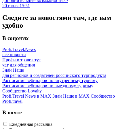
дополнительные возможности>>
20 июля 15:51
Следите за новостями там, где вам
удобно
В соцсетях
Profi.Travel.News
все новости
Профи в трэвел тут
чат для общения
Знай Наше
для регионов и создателей российского турпродукта
Расписание вебинаров по внутреннему туризму
Расписание вебинаров по выездному туризму
Сообщество Loyalty
Profi.Travel News в MAX
Знай Наше в MAX
Сообщество
Profi.travel
В почте
Ежедневная рассылка