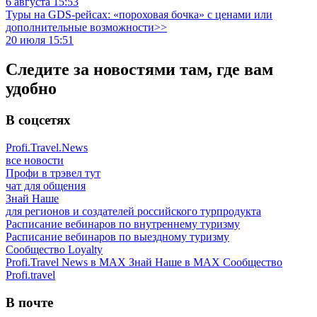
6 августа 15:53
Туры на GDS-рейсах: «пороховая бочка» с ценами или
дополнительные возможности>>
20 июля 15:51
Следите за новостями там, где вам
удобно
В соцсетях
Profi.Travel.News
все новости
Профи в трэвел тут
чат для общения
Знай Наше
для регионов и создателей российского турпродукта
Расписание вебинаров по внутреннему туризму
Расписание вебинаров по выездному туризму
Сообщество Loyalty
Profi.Travel News в MAX
Знай Наше в MAX
Сообщество
Profi.travel
В почте