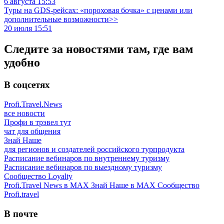
6 августа 15:53
Туры на GDS-рейсах: «пороховая бочка» с ценами или
дополнительные возможности>>
20 июля 15:51
Следите за новостями там, где вам
удобно
В соцсетях
Profi.Travel.News
все новости
Профи в трэвел тут
чат для общения
Знай Наше
для регионов и создателей российского турпродукта
Расписание вебинаров по внутреннему туризму
Расписание вебинаров по выездному туризму
Сообщество Loyalty
Profi.Travel News в MAX
Знай Наше в MAX
Сообщество
Profi.travel
В почте