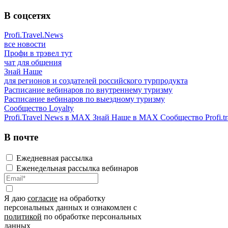
В соцсетях
Profi.Travel.News
все новости
Профи в трэвел тут
чат для общения
Знай Наше
для регионов и создателей российского турпродукта
Расписание вебинаров по внутреннему туризму
Расписание вебинаров по выездному туризму
Сообщество Loyalty
Profi.Travel News в MAX
Знай Наше в MAX
Сообщество Profi.tr
В почте
Ежедневная рассылка
Еженедельная рассылка вебинаров
Я даю
согласие
на обработку
персональных данных и ознакомлен с
политикой
по обработке персональных
данных