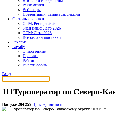
Выставки и воркшопы
Рекламники
Вебинары
Презентации, семинары, лекции
Онлайн-выставки
OTM: Рестарт 2026
Знай наше: Лето 2026
OTM: Лето 2026
Все онлайн-выставки
Реклама
Loyalty
О программе
Правила
Рейтинг
Внести бронь
Вход
111Туроператор по Северо-К
Нас уже 204 259
Присоединиться