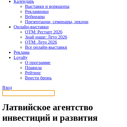
Календарь
Выставки и воркшопы
Рекламники
Вебинары
Презентации, семинары, лекции
Онлайн-выставки
OTM: Рестарт 2026
Знай наше: Лето 2026
OTM: Лето 2026
Все онлайн-выставки
Реклама
Loyalty
О программе
Правила
Рейтинг
Внести бронь
Вход
Латвийское агентство
инвестиций и развития