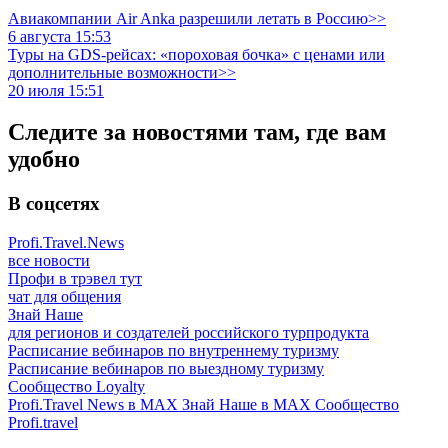
Авиакомпании Air Anka разрешили летать в Россию>>
6 августа 15:53
Туры на GDS-рейсах: «пороховая бочка» с ценами или
дополнительные возможности>>
20 июля 15:51
Следите за новостями там, где вам
удобно
В соцсетях
Profi.Travel.News
все новости
Профи в трэвел тут
чат для общения
Знай Наше
для регионов и создателей российского турпродукта
Расписание вебинаров по внутреннему туризму
Расписание вебинаров по выездному туризму
Сообщество Loyalty
Profi.Travel News в MAX
Знай Наше в MAX
Сообщество
Profi.travel