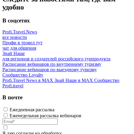
удобно
В соцсетях
Profi.Travel.News
все новости
Профи в трэвел тут
чат для общения
Знай Наше
для регионов и создателей российского турпродукта
Расписание вебинаров по внутреннему туризму
Расписание вебинаров по выездному туризму
Сообщество Loyalty
Profi.Travel News в MAX
Знай Наше в MAX
Сообщество
Profi.travel
В почте
Ежедневная рассылка
Еженедельная рассылка вебинаров
Я даю
согласие
на обработку