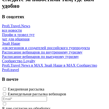
удобно
В соцсетях
Profi.Travel.News
все новости
Профи в трэвел тут
чат для общения
Знай Наше
для регионов и создателей российского турпродукта
Расписание вебинаров по внутреннему туризму
Расписание вебинаров по выездному туризму
Сообщество Loyalty
Profi.Travel News в MAX
Знай Наше в MAX
Сообщество
Profi.travel
В почте
Ежедневная рассылка
Еженедельная рассылка вебинаров
Я даю
согласие
на обработку