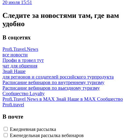
20 июля 15:51
Следите за новостями там, где вам
удобно
В соцсетях
Profi.Travel.News
все новости
Профи в трэвел тут
чат для общения
Знай Наше
для регионов и создателей российского турпродукта
Расписание вебинаров по внутреннему туризму
Расписание вебинаров по выездному туризму
Сообщество Loyalty
Profi.Travel News в MAX
Знай Наше в MAX
Сообщество
Profi.travel
В почте
Ежедневная рассылка
Еженедельная рассылка вебинаров