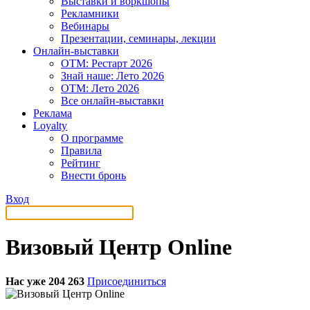
Выставки и воркшопы
Рекламники
Вебинары
Презентации, семинары, лекции
Онлайн-выставки
OTM: Рестарт 2026
Знай наше: Лето 2026
OTM: Лето 2026
Все онлайн-выставки
Реклама
Loyalty
О программе
Правила
Рейтинг
Внести бронь
Вход
Визовый Центр Online
Нас уже 204 263
Присоединиться