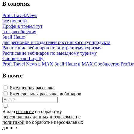
В соцсетях
Profi.Travel.News
все новости
Профи в трэвел тут
чат для общения
Знай Наше
для регионов и создателей российского турпродукта
Расписание вебинаров по внутреннему туризму
Расписание вебинаров по выездному туризму
Сообщество Loyalty
Profi.Travel News в MAX
Знай Наше в MAX
Сообщество Profi.tr
В почте
Ежедневная рассылка
Еженедельная рассылка вебинаров
Я даю
согласие
на обработку
персональных данных и ознакомлен с
политикой
по обработке персональных
данных