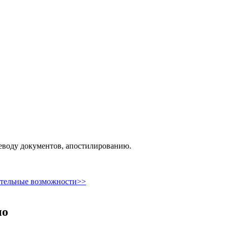
реводу документов, апостилированию.
ительные возможности>>
но