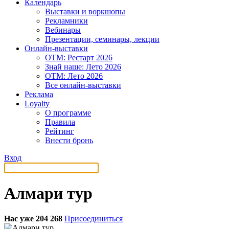
Календарь
Выставки и воркшопы
Рекламники
Вебинары
Презентации, семинары, лекции
Онлайн-выставки
OTM: Рестарт 2026
Знай наше: Лето 2026
OTM: Лето 2026
Все онлайн-выставки
Реклама
Loyalty
О программе
Правила
Рейтинг
Внести бронь
Вход
Алмари тур
Нас уже 204 268
Присоединиться