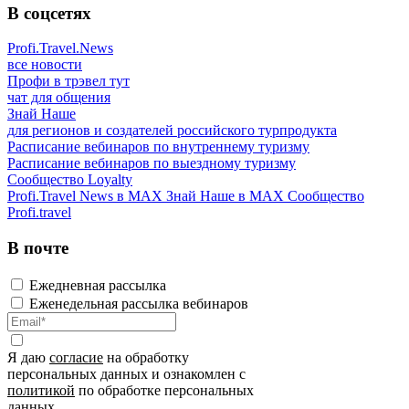
В соцсетях
Profi.Travel.News
все новости
Профи в трэвел тут
чат для общения
Знай Наше
для регионов и создателей российского турпродукта
Расписание вебинаров по внутреннему туризму
Расписание вебинаров по выездному туризму
Сообщество Loyalty
Profi.Travel News в MAX
Знай Наше в MAX
Сообщество
Profi.travel
В почте
Ежедневная рассылка
Еженедельная рассылка вебинаров
Я даю
согласие
на обработку
персональных данных и ознакомлен с
политикой
по обработке персональных
данных