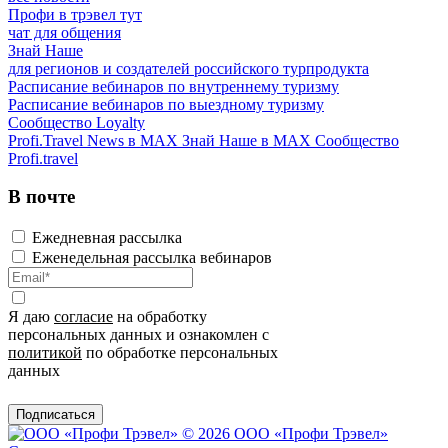
Профи в трэвел тут
чат для общения
Знай Наше
для регионов и создателей российского турпродукта
Расписание вебинаров по внутреннему туризму
Расписание вебинаров по выездному туризму
Сообщество Loyalty
Profi.Travel News в MAX
Знай Наше в MAX
Сообщество
Profi.travel
В почте
Ежедневная рассылка
Еженедельная рассылка вебинаров
Я даю
согласие
на обработку
персональных данных и ознакомлен с
политикой
по обработке персональных
данных
Подписаться
© 2026 ООО «Профи Трэвeл»