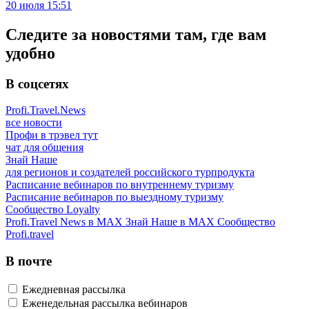
20 июля 15:51
Следите за новостями там, где вам
удобно
В соцсетях
Profi.Travel.News
все новости
Профи в трэвел тут
чат для общения
Знай Наше
для регионов и создателей российского турпродукта
Расписание вебинаров по внутреннему туризму
Расписание вебинаров по выездному туризму
Сообщество Loyalty
Profi.Travel News в MAX
Знай Наше в MAX
Сообщество
Profi.travel
В почте
Ежедневная рассылка
Еженедельная рассылка вебинаров