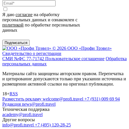
Я даю
согласие
на обработку
персональных данных и ознакомлен с
политикой
по обработке персональных
данных
Подписаться
© 2026 ООО «Профи Трэвeл»
Свидетельство о регистрации
СМИ №ФС 77-71742
Пользовательское соглашение
Обработка
персональных данных
Материалы сайта защищены авторским правом. Перепечатка
и цитирование допускаются только при указании источника и
размещении активной ссылки на оригинал публикации.
18+
RSS
Разместить рекламу
welcome@profi.travel
+7 (931) 009 69 94
Редакция
news@profi.travel
Техническая поддержка
academy@profi.travel
Другие вопросы
info@profi.travel
+7 (495) 120-28-25