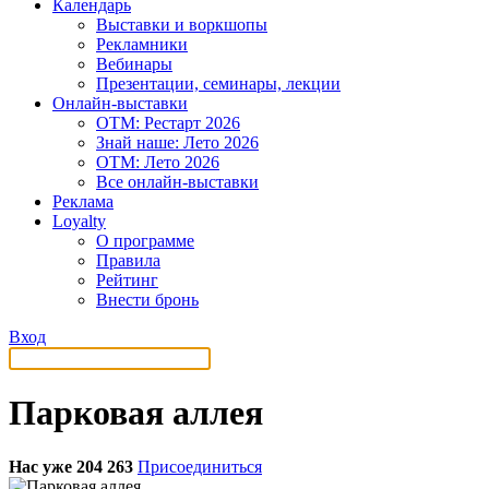
Календарь
Выставки и воркшопы
Рекламники
Вебинары
Презентации, семинары, лекции
Онлайн-выставки
OTM: Рестарт 2026
Знай наше: Лето 2026
OTM: Лето 2026
Все онлайн-выставки
Реклама
Loyalty
О программе
Правила
Рейтинг
Внести бронь
Вход
Парковая аллея
Нас уже 204 263
Присоединиться