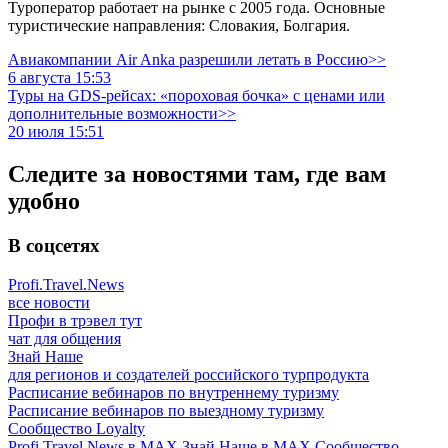
Туроператор работает на рынке с 2005 года. Основные
туристические направления: Словакия, Болгария.
Авиакомпании Air Anka разрешили летать в Россию>>
6 августа 15:53
Туры на GDS-рейсах: «пороховая бочка» с ценами или
дополнительные возможности>>
20 июля 15:51
Следите за новостями там, где вам
удобно
В соцсетях
Profi.Travel.News
все новости
Профи в трэвел тут
чат для общения
Знай Наше
для регионов и создателей российского турпродукта
Расписание вебинаров по внутреннему туризму
Расписание вебинаров по выездному туризму
Сообщество Loyalty
Profi.Travel News в MAX
Знай Наше в MAX
Сообщество