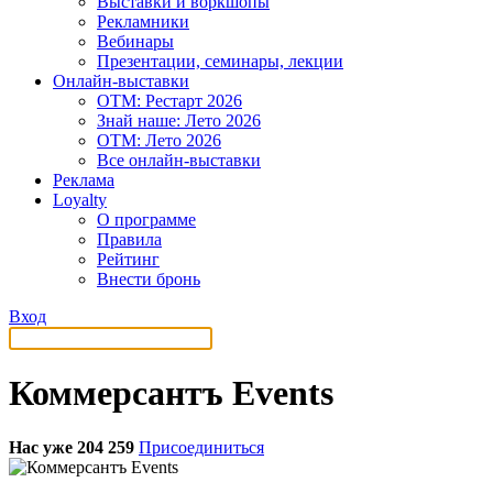
Выставки и воркшопы
Рекламники
Вебинары
Презентации, семинары, лекции
Онлайн-выставки
OTM: Рестарт 2026
Знай наше: Лето 2026
OTM: Лето 2026
Все онлайн-выставки
Реклама
Loyalty
О программе
Правила
Рейтинг
Внести бронь
Вход
Коммерсантъ Events
Нас уже 204 259
Присоединиться