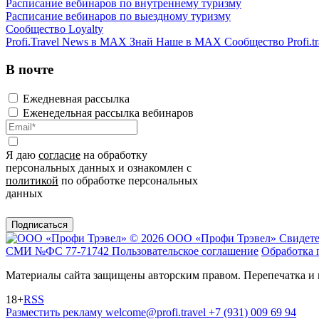
Расписание вебинаров по внутреннему туризму
Расписание вебинаров по выездному туризму
Сообщество Loyalty
Profi.Travel News в MAX
Знай Наше в MAX
Сообщество Profi.tr
В почте
Ежедневная рассылка
Еженедельная рассылка вебинаров
Я даю
согласие
на обработку
персональных данных и ознакомлен с
политикой
по обработке персональных
данных
Подписаться
© 2026 ООО «Профи Трэвeл»
Свидете
СМИ №ФС 77-71742
Пользовательское соглашение
Обработка 
Материалы сайта защищены авторским правом. Перепечатка и 
18+
RSS
Разместить рекламу
welcome@profi.travel
+7 (931) 009 69 94