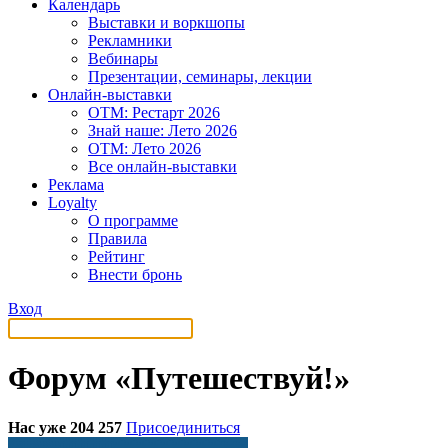
Календарь
Выставки и воркшопы
Рекламники
Вебинары
Презентации, семинары, лекции
Онлайн-выставки
OTM: Рестарт 2026
Знай наше: Лето 2026
OTM: Лето 2026
Все онлайн-выставки
Реклама
Loyalty
О программе
Правила
Рейтинг
Внести бронь
Вход
Форум «Путешествуй!»
Нас уже 204 257
Присоединиться