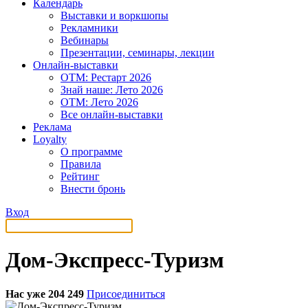
Календарь
Выставки и воркшопы
Рекламники
Вебинары
Презентации, семинары, лекции
Онлайн-выставки
OTM: Рестарт 2026
Знай наше: Лето 2026
OTM: Лето 2026
Все онлайн-выставки
Реклама
Loyalty
О программе
Правила
Рейтинг
Внести бронь
Вход
Дом-Экспресс-Туризм
Нас уже 204 249
Присоединиться