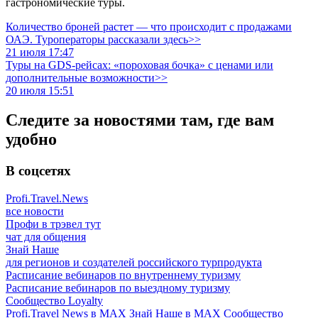
гастрономические туры.
Количество броней растет — что происходит с продажами
ОАЭ. Туроператоры рассказали здесь>>
21 июля 17:47
Туры на GDS-рейсах: «пороховая бочка» с ценами или
дополнительные возможности>>
20 июля 15:51
Следите за новостями там, где вам
удобно
В соцсетях
Profi.Travel.News
все новости
Профи в трэвел тут
чат для общения
Знай Наше
для регионов и создателей российского турпродукта
Расписание вебинаров по внутреннему туризму
Расписание вебинаров по выездному туризму
Сообщество Loyalty
Profi.Travel News в MAX
Знай Наше в MAX
Сообщество