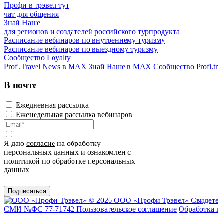
Профи в трэвел тут
чат для общения
Знай Наше
для регионов и создателей российского турпродукта
Расписание вебинаров по внутреннему туризму
Расписание вебинаров по выездному туризму
Сообщество Loyalty
Profi.Travel News в MAX
Знай Наше в MAX
Сообщество Profi.tr
В почте
Ежедневная рассылка
Еженедельная рассылка вебинаров
Я даю
согласие
на обработку
персональных данных и ознакомлен с
политикой
по обработке персональных
данных
Подписаться
© 2026 ООО «Профи Трэвeл»
Свидете
СМИ №ФС 77-71742
Пользовательское соглашение
Обработка 