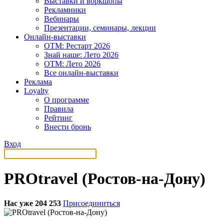
Выставки и воркшопы
Рекламники
Вебинары
Презентации, семинары, лекции
Онлайн-выставки
OTM: Рестарт 2026
Знай наше: Лето 2026
OTM: Лето 2026
Все онлайн-выставки
Реклама
Loyalty
О программе
Правила
Рейтинг
Внести бронь
Вход
PROtravel (Ростов-на-Дону)
Нас уже 204 253
Присоединиться