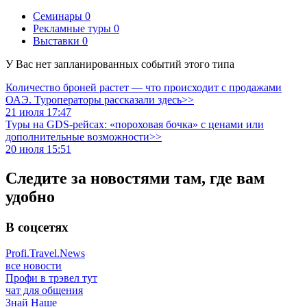
Семинары
0
Рекламные туры
0
Выставки
0
У Вас нет запланированных событий этого типа
Количество броней растет — что происходит с продажами
ОАЭ. Туроператоры рассказали здесь>>
21 июля 17:47
Туры на GDS-рейсах: «пороховая бочка» с ценами или
дополнительные возможности>>
20 июля 15:51
Следите за новостями там, где вам
удобно
В соцсетях
Profi.Travel.News
все новости
Профи в трэвел тут
чат для общения
Знай Наше