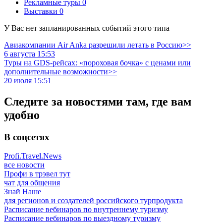
Рекламные туры
0
Выставки
0
У Вас нет запланированных событий этого типа
Авиакомпании Air Anka разрешили летать в Россию>>
6 августа 15:53
Туры на GDS-рейсах: «пороховая бочка» с ценами или
дополнительные возможности>>
20 июля 15:51
Следите за новостями там, где вам
удобно
В соцсетях
Profi.Travel.News
все новости
Профи в трэвел тут
чат для общения
Знай Наше
для регионов и создателей российского турпродукта
Расписание вебинаров по внутреннему туризму
Расписание вебинаров по выездному туризму