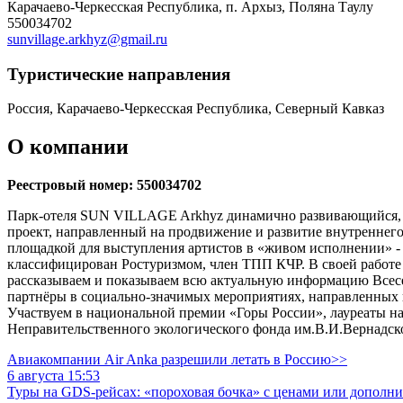
Карачаево-Черкесская Республика, п. Архыз, Поляна Таулу
550034702
sunvillage.arkhyz@gmail.ru
Туристическиe направления
Россия, Карачаево-Черкесская Республика, Северный Кавказ
О компании
Реестровый номер: 550034702
Парк-отеля SUN VILLAGE Arkhyz динамично развивающийся, п
проект, направленный на продвижение и развитие внутреннего 
площадкой для выступления артистов в «живом исполнении» - 
классифицирован Ростуризмом, член ТПП КЧР. В своей работе
рассказываем и показываем всю актуальную информацию Всесе
партнёры в социально-значимых мероприятиях, направленных 
Участвуем в национальной премии «Горы России», лауреаты 
Неправительственного экологического фонда им.В.И.Вернадск
Авиакомпании Air Anka разрешили летать в Россию>>
6 августа 15:53
Туры на GDS-рейсах: «пороховая бочка» с ценами или дополн