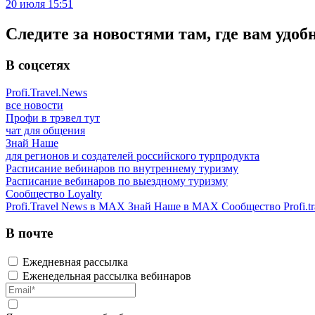
20 июля 15:51
Следите за новостями там, где вам удоб
В соцсетях
Profi.Travel.News
все новости
Профи в трэвел тут
чат для общения
Знай Наше
для регионов и создателей российского турпродукта
Расписание вебинаров по внутреннему туризму
Расписание вебинаров по выездному туризму
Сообщество Loyalty
Profi.Travel News в MAX
Знай Наше в MAX
Сообщество Profi.tr
В почте
Ежедневная рассылка
Еженедельная рассылка вебинаров