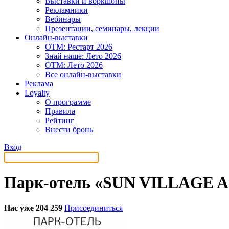
Выставки и воркшопы
Рекламники
Вебинары
Презентации, семинары, лекции
Онлайн-выставки
OTM: Рестарт 2026
Знай наше: Лето 2026
OTM: Лето 2026
Все онлайн-выставки
Реклама
Loyalty
О программе
Правила
Рейтинг
Внести бронь
Вход
Парк-отель «SUN VILLAGE Ar
Нас уже 204 259
Присоединиться