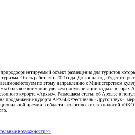
риродоориентируемый объект размещения для туристов который
туризма. Отель работает с 2021года. До конца года будет откр
взаимодействуем по этому направлению с Министерством культу
 мы большое внимание уделяем популяризации отдыха в горах А
зонного курорта «Архыз». Размещаем статьи об Архызе в попул
на продвижение курорта АРХЫЗ: Фестиваль «Другой звук», мер
национальной премии в области экологических технологий «Э
ого.
ительные возможности>>