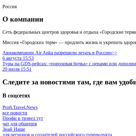
Россия
О компании
Сеть федеральных центров здоровья и отдыха «Городские тер
Миссия «Городских терм» — продлить жизнь и укрепить здоро
Авиакомпании Air Anka разрешили летать в Россию>>
6 августа 15:53
Туры на GDS-рейсах: «пороховая бочка» с ценами или дополн
20 июля 15:51
Следите за новостями там, где вам удоб
В соцсетях
Profi.Travel.News
все новости
Профи в трэвел тут
чат для общения
Знай Наше
для регионов и создателей российского турпродукта