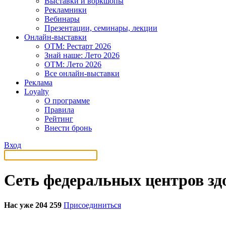
Выставки и воркшопы
Рекламники
Вебинары
Презентации, семинары, лекции
Онлайн-выставки
OTM: Рестарт 2026
Знай наше: Лето 2026
OTM: Лето 2026
Все онлайн-выставки
Реклама
Loyalty
О программе
Правила
Рейтинг
Внести бронь
Вход
Сеть федеральных центров зд
Нас уже 204 259
Присоединиться