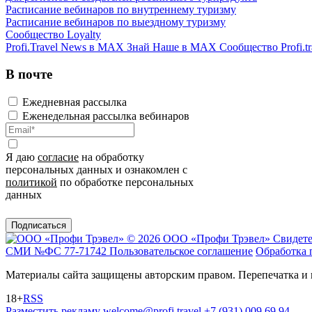
Расписание вебинаров по внутреннему туризму
Расписание вебинаров по выездному туризму
Сообщество Loyalty
Profi.Travel News в MAX
Знай Наше в MAX
Сообщество Profi.tr
В почте
Ежедневная рассылка
Еженедельная рассылка вебинаров
Я даю
согласие
на обработку
персональных данных и ознакомлен с
политикой
по обработке персональных
данных
Подписаться
© 2026 ООО «Профи Трэвeл»
Свидете
СМИ №ФС 77-71742
Пользовательское соглашение
Обработка 
Материалы сайта защищены авторским правом. Перепечатка и 
18+
RSS
Разместить рекламу
welcome@profi.travel
+7 (931) 009 69 94