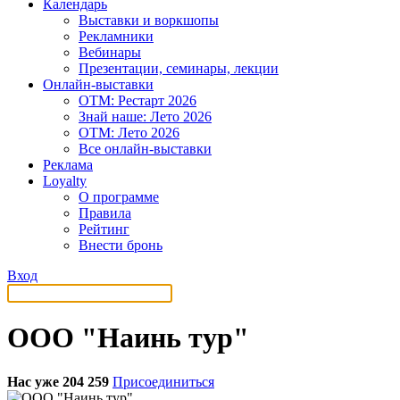
Календарь
Выставки и воркшопы
Рекламники
Вебинары
Презентации, семинары, лекции
Онлайн-выставки
OTM: Рестарт 2026
Знай наше: Лето 2026
OTM: Лето 2026
Все онлайн-выставки
Реклама
Loyalty
О программе
Правила
Рейтинг
Внести бронь
Вход
ООО "Наинь тур"
Нас уже 204 259
Присоединиться