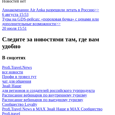
Новостей нет
Авиакомпании Air Anka разрешили летать в Россию>>
6 августа 15:53
Туры на GDS-рейсах: «пороховая бочка» с ценами или
дополнительные возможности>>
20 июля 15:51
Следите за новостями там, где вам
удобно
В соцсетях
Profi.Travel.News
все новости
Профи в трэвел тут
чат для общения
Знай Наше
для регионов и создателей российского турпродукта
Расписание вебинаров по внутреннему туризму
Расписание вебинаров по выездному туризму
Сообщество Loyalty
Profi.Travel News в MAX
Знай Наше в MAX
Сообщество
Profi.travel