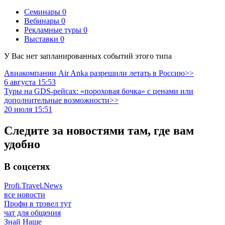
Семинары
0
Вебинары
0
Рекламные туры
0
Выставки
0
У Вас нет запланированных событий этого типа
Авиакомпании Air Anka разрешили летать в Россию>>
6 августа 15:53
Туры на GDS-рейсах: «пороховая бочка» с ценами или
дополнительные возможности>>
20 июля 15:51
Следите за новостями там, где вам
удобно
В соцсетях
Profi.Travel.News
все новости
Профи в трэвел тут
чат для общения
Знай Наше