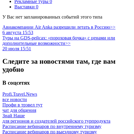
Рекламные туры
0
Выставки
0
У Вас нет запланированных событий этого типа
Авиакомпании Air Anka разрешили летать в Россию>>
6 августа 15:53
Туры на GDS-рейсах: «пороховая бочка» с ценами или
дополнительные возможности>>
20 июля 15:51
Следите за новостями там, где вам
удобно
В соцсетях
Profi.Travel.News
все новости
Профи в трэвел тут
чат для общения
Знай Наше
для регионов и создателей российского турпродукта
Расписание вебинаров по внутреннему туризму
Расписание вебинаров по выездному туризму