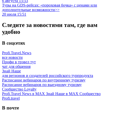
6 августа 15:53
Туры на GDS-рейсах: «пороховая бочка» с ценами или
дополнительные возможности>>
20 июля 15:51
Следите за новостями там, где вам
удобно
В соцсетях
Profi.Travel.News
все новости
Профи в трэвел тут
чат для общения
Знай Наше
для регионов и создателей российского турпродукта
Расписание вебинаров по внутреннему туризму
Расписание вебинаров по выездному туризму
Сообщество Loyalty
Profi.Travel News в MAX
Знай Наше в MAX
Сообщество
Profi.travel
В почте