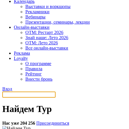
Календарь
Выставки и воркшопы
Рекламники
Вебинары
Презентации, семинары, лекции
Онлайн-выставки
OTM: Рестарт 2026
Знай наше: Лето 2026
OTM: Лето 2026
Все онлайн-выставки
Реклама
Loyalty
О программе
Правила
Рейтинг
Внести бронь
Вход
Найдем Тур
Нас уже 204 256
Присоединиться