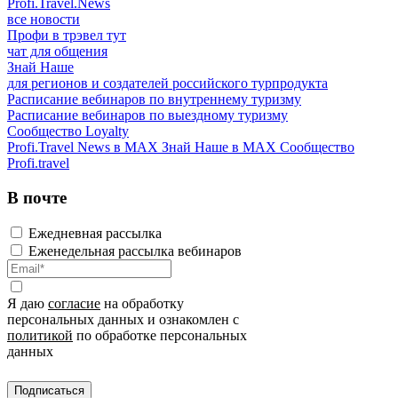
Profi.Travel.News
все новости
Профи в трэвел тут
чат для общения
Знай Наше
для регионов и создателей российского турпродукта
Расписание вебинаров по внутреннему туризму
Расписание вебинаров по выездному туризму
Сообщество Loyalty
Profi.Travel News в MAX
Знай Наше в MAX
Сообщество
Profi.travel
В почте
Ежедневная рассылка
Еженедельная рассылка вебинаров
Я даю
согласие
на обработку
персональных данных и ознакомлен с
политикой
по обработке персональных
данных
Подписаться