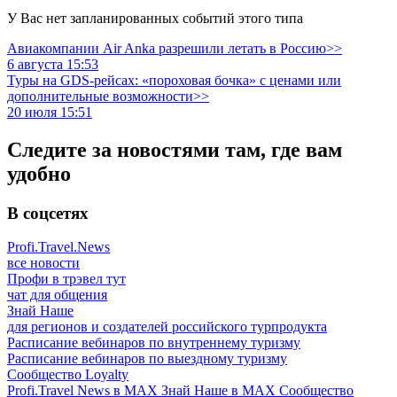
У Вас нет запланированных событий этого типа
Авиакомпании Air Anka разрешили летать в Россию>>
6 августа 15:53
Туры на GDS-рейсах: «пороховая бочка» с ценами или
дополнительные возможности>>
20 июля 15:51
Следите за новостями там, где вам
удобно
В соцсетях
Profi.Travel.News
все новости
Профи в трэвел тут
чат для общения
Знай Наше
для регионов и создателей российского турпродукта
Расписание вебинаров по внутреннему туризму
Расписание вебинаров по выездному туризму
Сообщество Loyalty
Profi.Travel News в MAX
Знай Наше в MAX
Сообщество