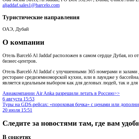
aljaddaf.sales1@barcelo.com
Туристическиe направления
ОАЭ, Дубай
О компании
Отель Barceló Al Jaddaf расположен в самом сердце Дубая, из 
бизнес-центров.
Отель Barceló Al Jaddaf с улучшенными 365 номерами и залам
ресторане средиземноморской кухни, или в лаундже у бассейна
является идеальным выбором как для деловых людей, так и для 
Авиакомпании Air Anka разрешили летать в Россию>>
6 августа 15:53
Туры на GDS-рейсах: «пороховая бочка» с ценами или дополн
20 июля 15:51
Следите за новостями там, где вам удоб
В соцсетях