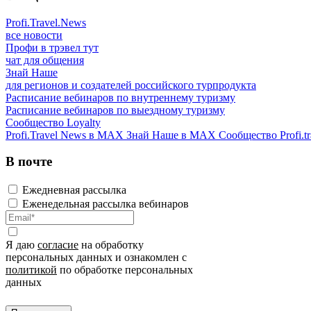
Profi.Travel.News
все новости
Профи в трэвел тут
чат для общения
Знай Наше
для регионов и создателей российского турпродукта
Расписание вебинаров по внутреннему туризму
Расписание вебинаров по выездному туризму
Сообщество Loyalty
Profi.Travel News в MAX
Знай Наше в MAX
Сообщество Profi.tr
В почте
Ежедневная рассылка
Еженедельная рассылка вебинаров
Я даю
согласие
на обработку
персональных данных и ознакомлен с
политикой
по обработке персональных
данных