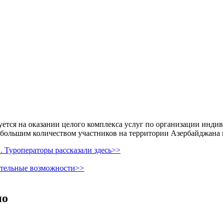
уется на оказании целого комплекса услуг по организации инди
 большим количеством участников на территории Азербайджана 
 Туроператоры рассказали здесь>>
ительные возможности>>
но