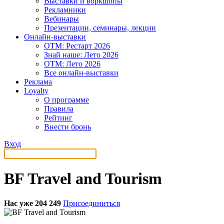
Выставки и воркшопы
Рекламники
Вебинары
Презентации, семинары, лекции
Онлайн-выставки
OTM: Рестарт 2026
Знай наше: Лето 2026
OTM: Лето 2026
Все онлайн-выставки
Реклама
Loyalty
О программе
Правила
Рейтинг
Внести бронь
Вход
BF Travel and Tourism
Нас уже 204 249
Присоединиться