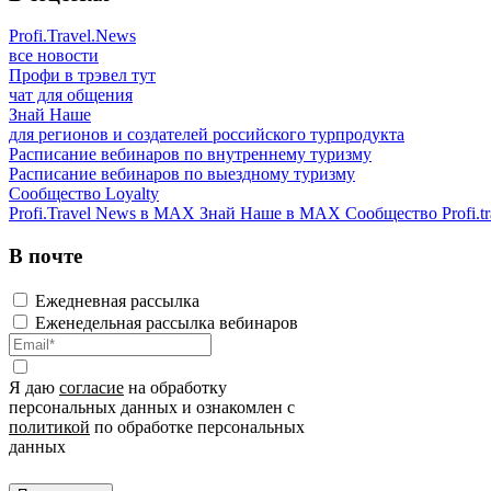
Profi.Travel.News
все новости
Профи в трэвел тут
чат для общения
Знай Наше
для регионов и создателей российского турпродукта
Расписание вебинаров по внутреннему туризму
Расписание вебинаров по выездному туризму
Сообщество Loyalty
Profi.Travel News в MAX
Знай Наше в MAX
Сообщество Profi.tr
В почте
Ежедневная рассылка
Еженедельная рассылка вебинаров
Я даю
согласие
на обработку
персональных данных и ознакомлен с
политикой
по обработке персональных
данных