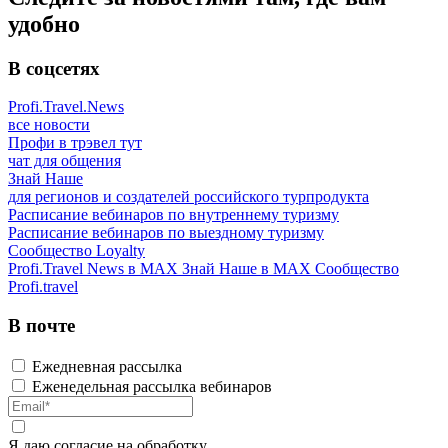
удобно
В соцсетях
Profi.Travel.News
все новости
Профи в трэвел тут
чат для общения
Знай Наше
для регионов и создателей российского турпродукта
Расписание вебинаров по внутреннему туризму
Расписание вебинаров по выездному туризму
Сообщество Loyalty
Profi.Travel News в MAX
Знай Наше в MAX
Сообщество
Profi.travel
В почте
Ежедневная рассылка
Еженедельная рассылка вебинаров
Я даю
согласие
на обработку