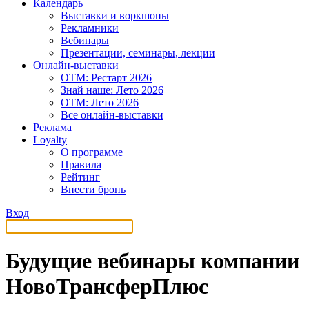
Календарь
Выставки и воркшопы
Рекламники
Вебинары
Презентации, семинары, лекции
Онлайн-выставки
OTM: Рестарт 2026
Знай наше: Лето 2026
OTM: Лето 2026
Все онлайн-выставки
Реклама
Loyalty
О программе
Правила
Рейтинг
Внести бронь
Вход
Будущие вебинары компании
НовоТрансферПлюс