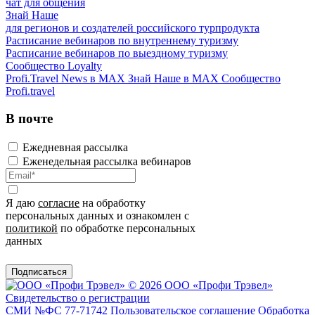
чат для общения
Знай Наше
для регионов и создателей российского турпродукта
Расписание вебинаров по внутреннему туризму
Расписание вебинаров по выездному туризму
Сообщество Loyalty
Profi.Travel News в MAX
Знай Наше в MAX
Сообщество
Profi.travel
В почте
Ежедневная рассылка
Еженедельная рассылка вебинаров
Я даю
согласие
на обработку
персональных данных и ознакомлен с
политикой
по обработке персональных
данных
Подписаться
© 2026 ООО «Профи Трэвeл»
Свидетельство о регистрации
СМИ №ФС 77-71742
Пользовательское соглашение
Обработка