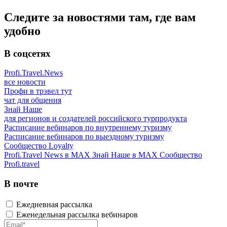
Следите за новостями там, где вам
удобно
В соцсетях
Profi.Travel.News
все новости
Профи в трэвел тут
чат для общения
Знай Наше
для регионов и создателей российского турпродукта
Расписание вебинаров по внутреннему туризму
Расписание вебинаров по выездному туризму
Сообщество Loyalty
Profi.Travel News в MAX
Знай Наше в MAX
Сообщество
Profi.travel
В почте
Ежедневная рассылка
Еженедельная рассылка вебинаров