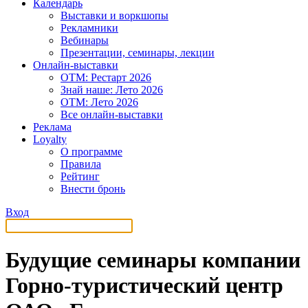
Календарь
Выставки и воркшопы
Рекламники
Вебинары
Презентации, семинары, лекции
Онлайн-выставки
OTM: Рестарт 2026
Знай наше: Лето 2026
OTM: Лето 2026
Все онлайн-выставки
Реклама
Loyalty
О программе
Правила
Рейтинг
Внести бронь
Вход
Будущие семинары компании
Горно-туристический центр