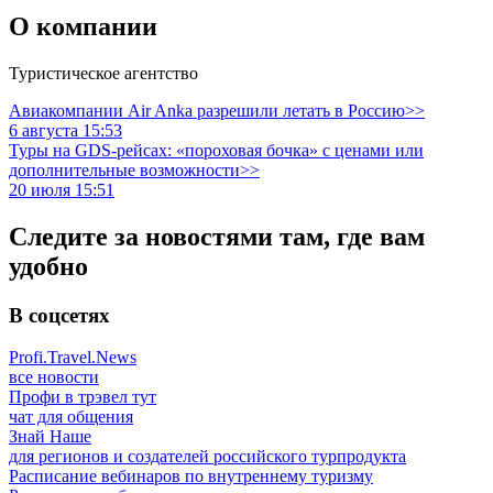
О компании
Туристическое агентство
Авиакомпании Air Anka разрешили летать в Россию>>
6 августа 15:53
Туры на GDS-рейсах: «пороховая бочка» с ценами или
дополнительные возможности>>
20 июля 15:51
Следите за новостями там, где вам
удобно
В соцсетях
Profi.Travel.News
все новости
Профи в трэвел тут
чат для общения
Знай Наше
для регионов и создателей российского турпродукта
Расписание вебинаров по внутреннему туризму